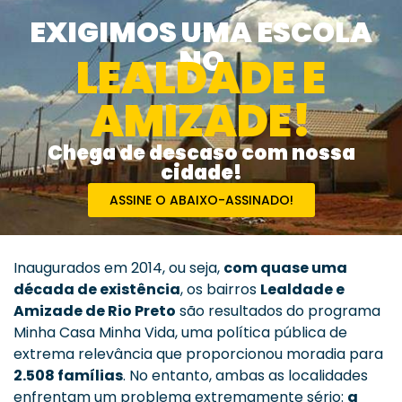
EXIGIMOS UMA ESCOLA
NO
LEALDADE E
AMIZADE!
Chega de descaso com nossa
cidade!
ASSINE O ABAIXO-ASSINADO!
Inaugurados em 2014, ou seja,
com quase uma
década de existência
, os bairros
Lealdade e
Amizade de Rio Preto
são resultados do programa
Minha Casa Minha Vida, uma política pública de
extrema relevância que proporcionou moradia para
2.508 famílias
. No entanto, ambas as localidades
enfrentam um problema extremamente sério:
a