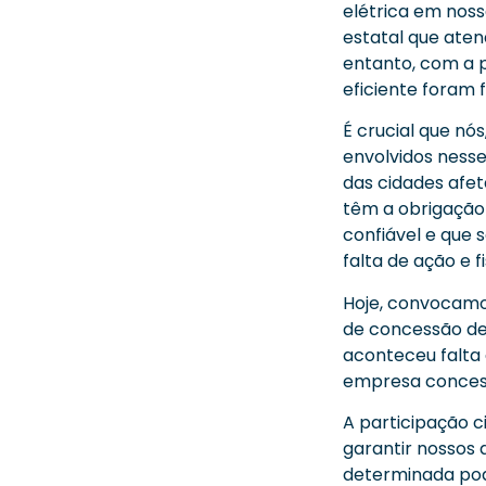
elétrica em nos
estatal que aten
entanto, com a 
eficiente foram 
É crucial que nó
envolvidos nesse
das cidades afet
têm a obrigação
confiável e que 
falta de ação e 
Hoje, convocamo
de concessão de 
aconteceu falta 
empresa concess
A participação c
garantir nossos 
determinada pod