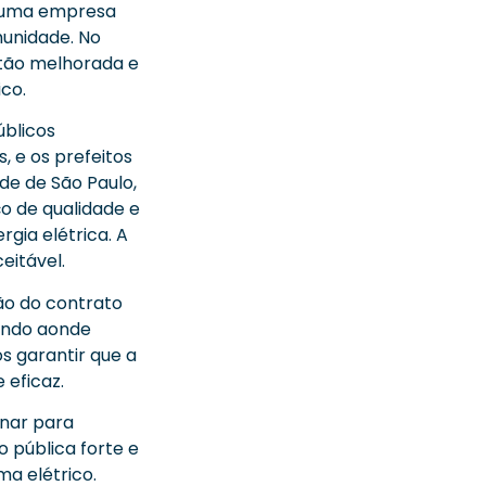
, uma empresa
munidade. No
stão melhorada e
co.
úblicos
, e os prefeitos
de de São Paulo,
o de qualidade e
gia elétrica. A
eitável.
ão do contrato
rando aonde
s garantir que a
eficaz.
onar para
o pública forte e
a elétrico.