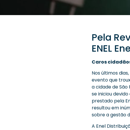
Pela Re
ENEL Ene
Caros cidadãos
Nos últimos dia
evento que troux
a cidade de São 
se iniciou devid
prestado pela Ene
resultou em inúm
sobre a gestão d
A Enel Distribui