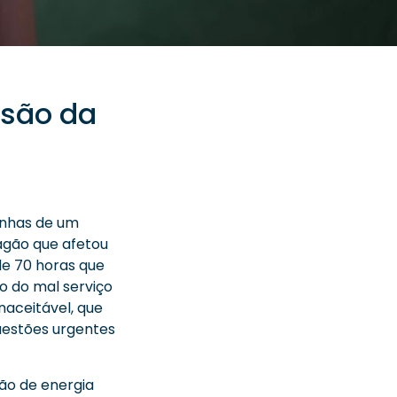
ssão da
unhas de um
agão que afetou
de 70 horas que
o do mal serviço
inaceitável, que
questões urgentes
ção de energia