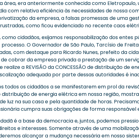
sa área, era anteriormente conhecida como Eletropaulo
dia com relativa eficiência às necessidades de nossa co
privatização da empresa, a falsas promessas de uma ge
frustradas, como ficou evidenciado no recente caos elétri
s, como cidadãos, exijamos responsabilização dos entes p
 processo. O Governador de São Paulo, Tarcísio de Freitas
adas, com destaque para Ricardo Nunes, prefeito da cida
 de cobrar da empresa privada a prestação de um serviç
se realize a REVISÃO da CONCESSÃO de distribuição de ener
fiscalização adequada por parte dessas autoridades é inac
s todos os cidadãos a se manifestarem em prol da revis
distribuição de energia elétrica em nossa região, most
de luz na sua casa e pela quantidade de horas. Precisamo
ionária cumpra suas obrigações de forma responsável e 
idadã é a base da democracia e, juntos, podemos pressi
direitos e interesses. Somente através de uma mobilizaçã
eremos alcançar a mudança necessária em nosso sistem