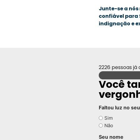
Junte-se a nós 
confiável para
indignação e e
2226 pessoas já 
Você ta
vergon
Faltou luz no seu
Sim
Não
Seu nome