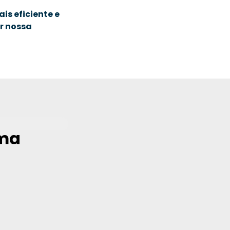
is eficiente e
r nossa
uma